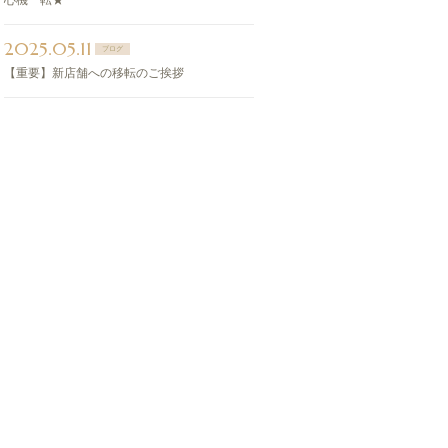
心機一転★
2025.05.11
ブログ
【重要】新店舗への移転のご挨拶