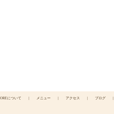
ご予約・お問い合わせ
はお電話または
コンタクトフォームよりお問い合わせ
04-2935-7166
CONTACT >
COREについて
|
メニュー
|
アクセス
|
ブログ
|