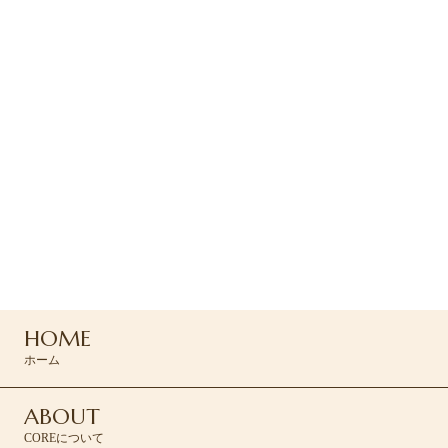
2025.05.11
ブログ
【重要】新店舗への移転のご挨拶
ご予約・お問い合わせ
ご予約はお電話または
コンタクトフォームよりお問い合わせください
04-2935-7166
HOME
CONTACT >
ホーム
ABOUT
COREについて