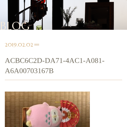
BLOG
2019.02.02
ACBC6C2D-DA71-4AC1-A081-
A6A00703167B