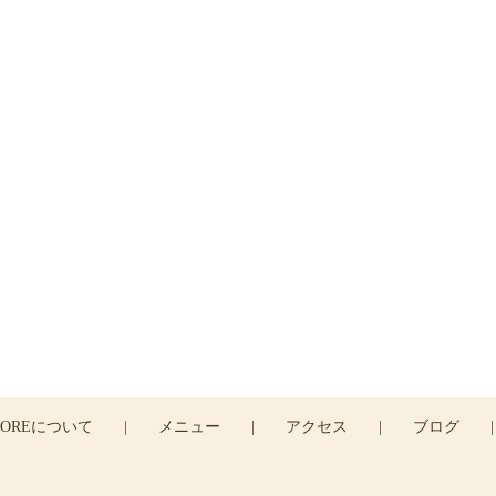
ご予約・お問い合わせ
はお電話または
コンタクトフォームよりお問い合わせ
04-2935-7166
CONTACT >
COREについて
|
メニュー
|
アクセス
|
ブログ
|