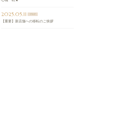
心機一転★
2025.05.11
ブログ
【重要】新店舗への移転のご挨拶