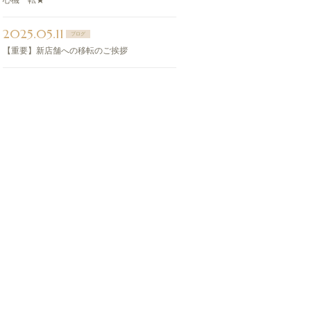
心機一転★
2025.05.11
ブログ
【重要】新店舗への移転のご挨拶