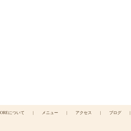
ご予約・お問い合わせ
はお電話または
コンタクトフォームよりお問い合わせ
04-2935-7166
CONTACT >
COREについて
|
メニュー
|
アクセス
|
ブログ
|